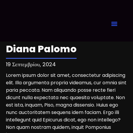
Expression of Interest
Diana Palomo
19 Σεπτεμβρίου, 2024
Lorem ipsum dolor sit amet, consectetur adipiscing
elit. Illa argumenta propria videamus, cur omnia sint
paria peccata. Nam aliquando posse recte fieri
dicunt nulla expectata nec quaesita voluptate. Non
est ista, inquam, Piso, magna dissensio. Huius ego
nunc auctoritatem sequens idem faciam. Ergo illi
intellegunt quid Epicurus dicat, ego non intellego?
Non quam nostram quidem, inquit Pomponius