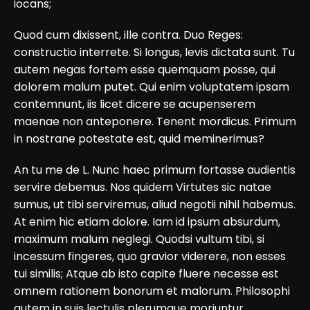
iocans;
Quod cum dixissent, ille contra. Duo Reges:
constructio interrete. Si longus, levis dictata sunt. Tu
autem negas fortem esse quemquam posse, qui
dolorem malum putet. Qui enim voluptatem ipsam
contemnunt, iis licet dicere se acupenserem
maenae non anteponere. Tenent mordicus. Primum
in nostrane potestate est, quid meminerimus?
An tu me de L. Nunc haec primum fortasse audientis
servire debemus. Nos quidem Virtutes sic natae
sumus, ut tibi serviremus, aliud negotii nihil habemus.
At enim hic etiam dolore. Iam id ipsum absurdum,
maximum malum neglegi. Quodsi vultum tibi, si
incessum fingeres, quo gravior viderere, non esses
tui similis; Atque ab isto capite fluere necesse est
omnem rationem bonorum et malorum. Philosophi
autem in suis lectulis plerumque moriuntur.