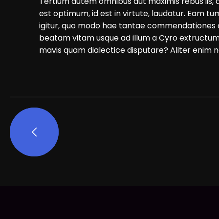
Tertium autem omnibus aut maximis rebus iis, q
est optimum, id est in virtute, laudatur. Eam 
igitur, quo modo hae tantae commendationes a 
beatam vitam usque ad illum a Cyro extructum 
mavis quam dialectice disputare? Aliter enim