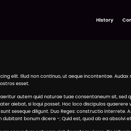
History
Con
cing elit. Illud non continuo, ut aeque incontentae. Audax
ostros esset.
quaeritur autem quid naturae tuae consentaneum sit, sed q
 aiebat, si loqui posset. Hoc loco discipulos quaerere vide
i sunt seseque diligunt. Duo Reges: constructio interrete. A
ud non dubitant bonum dicere -; Quid est, quod ab ea absol