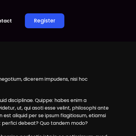
Register
tact
 negotium, dicerem impudens, nisi hoc
uid disciplinae. Quippe: habes enim a
tur, ut, qui asoti esse velint, philosophi ante
n est aliquid per se ipsum flagitiosum, etiamsi
vi et perfici debeat? Quo tandem modo?