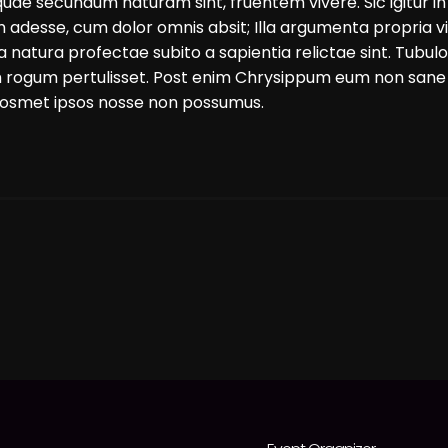
uae secundum naturam sint, fruentem vivere. Sic igitur in
tum adesse, cum dolor omnis absit; Illa argumenta propria
natura profectae subito a sapientia relictae sint. Tubul
rogum pertulisset. Post enim Chrysippum eum non sane es
 nosmet ipsos nosse non possumus.