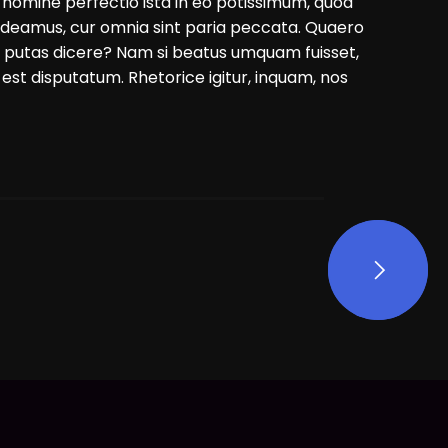
 homine perfectio ista in eo potissimum, quod
 videamus, cur omnia sint paria peccata. Quaero
o putas dicere? Nam si beatus umquam fuisset,
t disputatum. Rhetorice igitur, inquam, nos