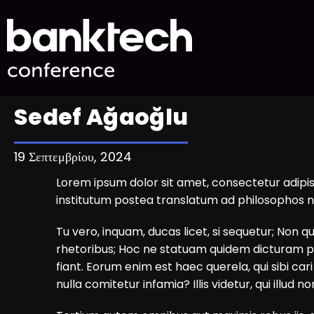
Sedef Ağaoğlu
19 Σεπτεμβρίου, 2024
Lorem ipsum dolor sit amet, consectetur adipis
institutum postea translatum ad philosophos n
Tu vero, inquam, ducas licet, si sequetur; Non 
rhetoribus; Hoc ne statuam quidem dicturam pater
fiant. Eorum enim est haec querela, qui sibi car
nulla comitetur infamia? Illis videtur, qui ill