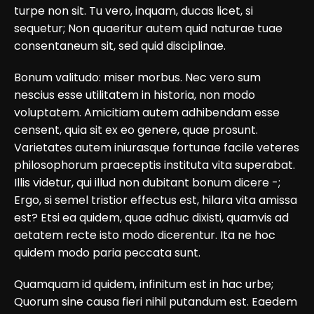
turpe non sit. Tu vero, inquam, ducas licet, si
sequetur; Non quaeritur autem quid naturae tuae
consentaneum sit, sed quid disciplinae.
Bonum valitudo: miser morbus. Nec vero sum
nescius esse utilitatem in historia, non modo
voluptatem. Amicitiam autem adhibendam esse
censent, quia sit ex eo genere, quae prosunt.
Varietates autem iniurasque fortunae facile veteres
philosophorum praeceptis instituta vita superabat.
Illis videtur, qui illud non dubitant bonum dicere -;
Ergo, si semel tristior effectus est, hilara vita amissa
est? Etsi ea quidem, quae adhuc dixisti, quamvis ad
aetatem recte isto modo dicerentur. Ita ne hoc
quidem modo paria peccata sunt.
Quamquam id quidem, infinitum est in hac urbe;
Quorum sine causa fieri nihil putandum est. Eaedem