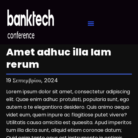
Amet adhuc illa Iam
rerum
19 Σεπτεμβρίου, 2024
Lorem ipsum dolor sit amet, consectetur adipiscing
elit. Quae enim adhuc protulisti, popularia sunt, ego
autem a te elegantiora desidero. Quis animo aequo
videt eum, quem inpure ac flagitiose putet vivere?
Utilitatis causa amicitia est quaesita. Apud imperitos
tum illa dicta sunt, aliquid etiam coronae datum;
Quid enim tanto opus est instrumento in optimis