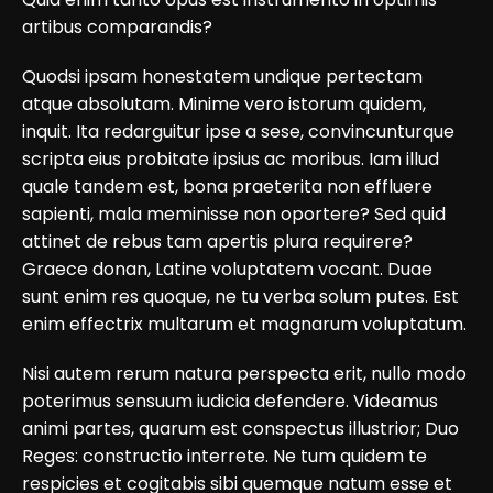
artibus comparandis?
Quodsi ipsam honestatem undique pertectam
atque absolutam. Minime vero istorum quidem,
inquit. Ita redarguitur ipse a sese, convincunturque
scripta eius probitate ipsius ac moribus. Iam illud
quale tandem est, bona praeterita non effluere
sapienti, mala meminisse non oportere? Sed quid
attinet de rebus tam apertis plura requirere?
Graece donan, Latine voluptatem vocant. Duae
sunt enim res quoque, ne tu verba solum putes. Est
enim effectrix multarum et magnarum voluptatum.
Nisi autem rerum natura perspecta erit, nullo modo
poterimus sensuum iudicia defendere. Videamus
animi partes, quarum est conspectus illustrior; Duo
Reges: constructio interrete. Ne tum quidem te
respicies et cogitabis sibi quemque natum esse et