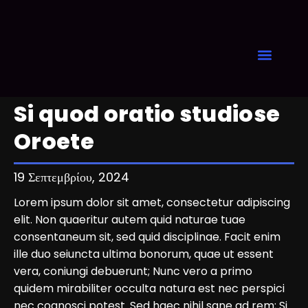
Expression of Interest
Si quod oratio studiose
Oroete
19 Σεπτεμβρίου, 2024
Lorem ipsum dolor sit amet, consectetur adipiscing
elit. Non quaeritur autem quid naturae tuae
consentaneum sit, sed quid disciplinae. Facit enim
ille duo seiuncta ultima bonorum, quae ut essent
vera, coniungi debuerunt; Nunc vero a primo
quidem mirabiliter occulta natura est nec perspici
nec cognosci potest. Sed haec nihil sane ad rem; Si