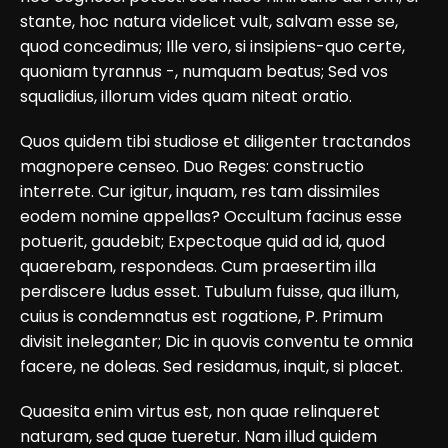
stante, hoc natura videlicet vult, salvam esse se,
quod concedimus; Ille vero, si insipiens-quo certe,
quoniam tyrannus -, numquam beatus; Sed vos
squalidius, illorum vides quam niteat oratio.
Quos quidem tibi studiose et diligenter tractandos
magnopere censeo. Duo Reges: constructio
interrete. Cur igitur, inquam, res tam dissimiles
eodem nomine appellas? Occultum facinus esse
potuerit, gaudebit; Expectoque quid ad id, quod
quaerebam, respondeas. Cum praesertim illa
perdiscere ludus esset. Tubulum fuisse, qua illum,
cuius is condemnatus est rogatione, P. Primum
divisit ineleganter; Dic in quovis conventu te omnia
facere, ne doleas. Sed residamus, inquit, si placet.
Quaesita enim virtus est, non quae relinqueret
naturam, sed quae tueretur. Nam illud quidem